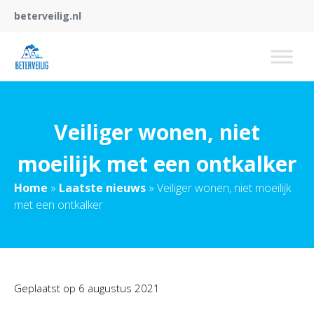
beterveilig.nl
Veiliger wonen, niet
moeilijk met een ontkalker
Home
»
Laatste nieuws
»
Veiliger wonen, niet moeilijk
met een ontkalker
Geplaatst op
6 augustus 2021