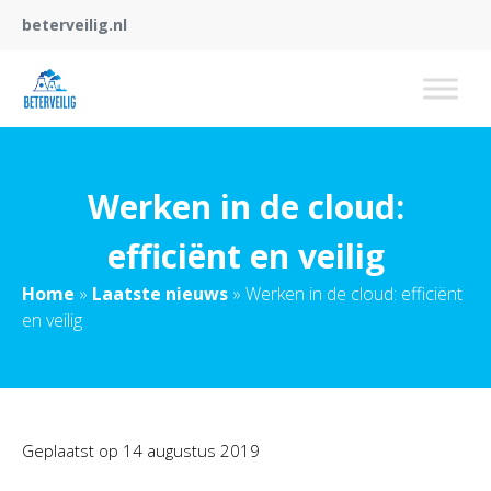
beterveilig.nl
Werken in de cloud:
efficiënt en veilig
Home
»
Laatste nieuws
»
Werken in de cloud: efficiënt
en veilig
Geplaatst op
14 augustus 2019