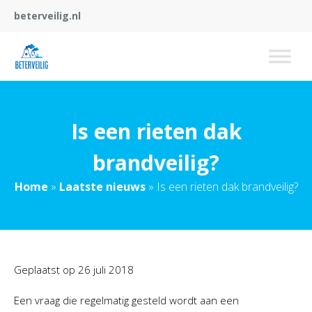
beterveilig.nl
Is een rieten dak
brandveilig?
Home
»
Laatste nieuws
»
Is een rieten dak brandveilig?
Geplaatst op
26 juli 2018
Een vraag die regelmatig gesteld wordt aan een