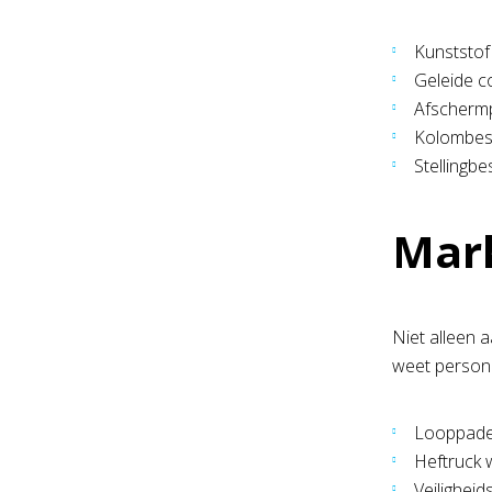
Kunststof 
Geleide c
Afscherm
Kolombes
Stellingb
Mark
Niet alleen a
weet persone
Looppad
Heftruck
Veilighei