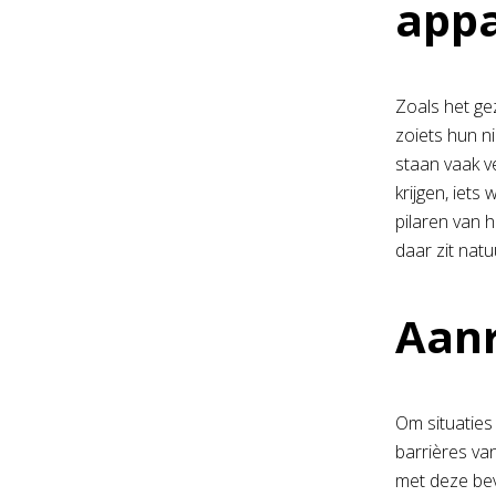
app
Zoals het gez
zoiets hun n
staan vaak v
krijgen, iets
pilaren van 
daar zit nat
Aanr
Om situaties
barrières va
met deze beve