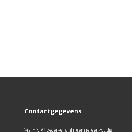
Contactgegevens
Via info @ beterveilig.nl neem je eenvoudig