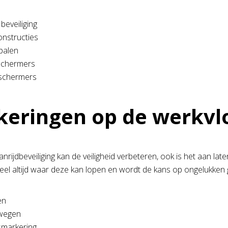
beveiliging
onstructies
palen
chermers
eschermers
eringen op de werkvl
anrijdbeveiliging kan de veiligheid verbeteren, ook is het aan l
el altijd waar deze kan lopen en wordt de kans op ongelukken 
en
 wegen
dsmarkering