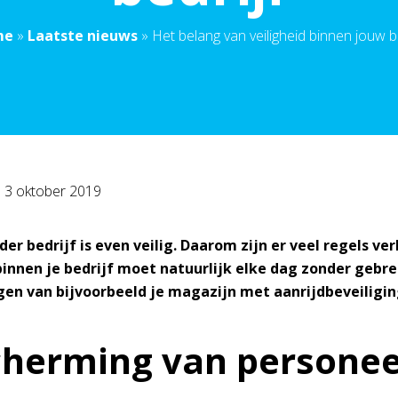
me
»
Laatste nieuws
»
Het belang van veiligheid binnen jouw be
p
3 oktober 2019
der bedrijf is even veilig. Daarom zijn er veel regels v
binnen je bedrijf moet natuurlijk elke dag zonder gebr
igen van bijvoorbeeld je magazijn met aanrijdbeveiligi
herming van personee