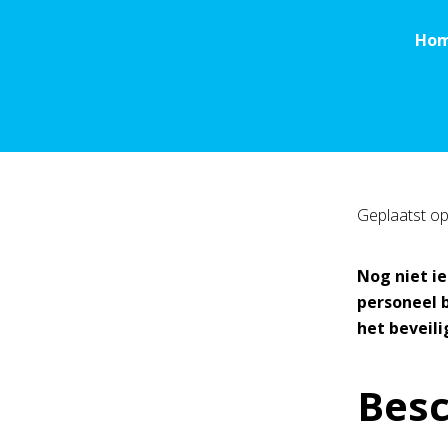
Ho
Geplaatst o
Nog niet ie
personeel 
het beveil
Besc