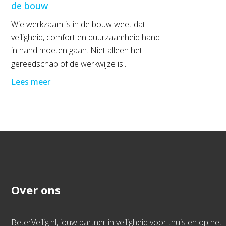
de bouw
Wie werkzaam is in de bouw weet dat
veiligheid, comfort en duurzaamheid hand
in hand moeten gaan. Niet alleen het
gereedschap of de werkwijze is...
Lees meer
Over ons
BeterVeilig.nl, jouw partner in veiligheid voor thuis en op het