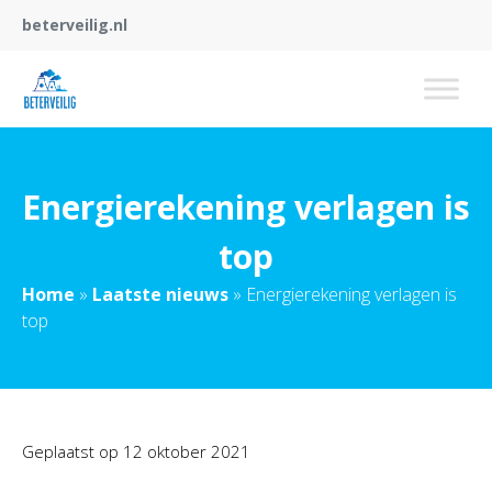
beterveilig.nl
Energierekening verlagen is
top
Home
»
Laatste nieuws
»
Energierekening verlagen is
top
Geplaatst op
12 oktober 2021