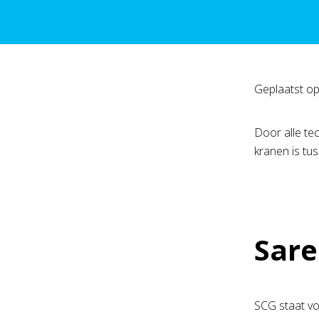
Geplaatst o
Door alle te
kranen is tu
Sare
SCG staat vo