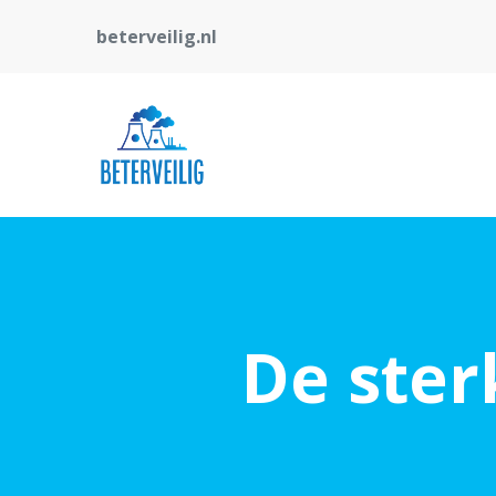
beterveilig.nl
De ster