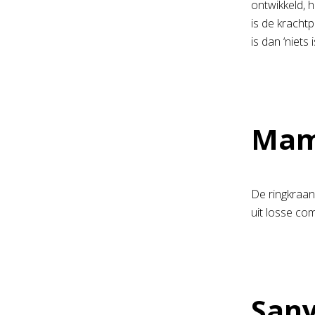
ontwikkeld, 
is de kracht
is dan ‘niets 
Mam
De ringkraan
uit losse co
Sany