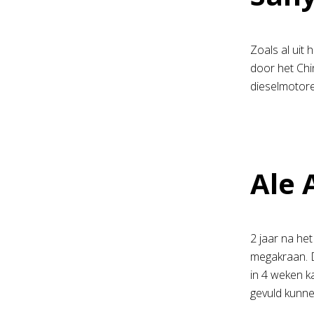
Zoals al uit
door het Chi
dieselmotore
Ale 
2 jaar na he
megakraan. D
in 4 weken 
gevuld kunne