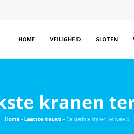
HOME
VEILIGHEID
SLOTEN
V
kste kranen te
Home
»
Laatste nieuws
»
De sterkste kranen ter wereld