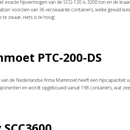
het exacte hijsvermogen van de SCG-120 is 3200 ton en de kraa
patser voorzien van 36 verzwaarde containers, welke gevuld kun
is te zwaar, niets is te hoog’.
moet PTC-200-DS
 van de Nederlandse firma Mammoet heeft een hijscapaciteit v
mponenten en wordt opgebouwd vanuit 198 containers, wat zeer v
 SCC3600